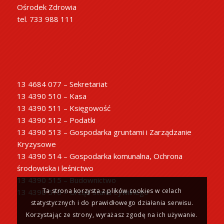
Ośrodek Zdrowia
tel. 733 988 111
13 4684 077 – Sekretariat
13 4390 510 – Kasa
13 4390 511 – Księgowość
13 4390 512 – Podatki
13 4390 513 – Gospodarka gruntami i Zarządzanie
Kryzysowe
13 4390 514 – Gospodarka komunalna, Ochrona
środowiska i leśnictwo
13 4390 515 – Budownictwo
Ta strona korzysta z plików cookies w celach
13 4390 516 – Urząd Stanu Cywilnego
statystycznych i do prawidłowego działania serwisu.
Korzystając ze strony, wyrażasz zgodę na ich używanie.