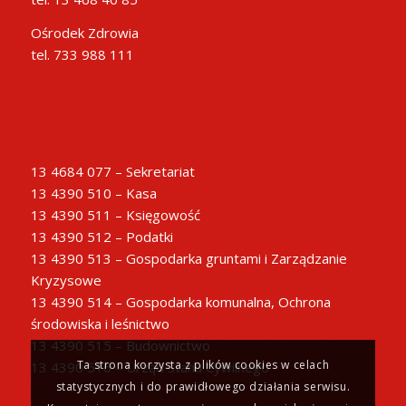
Ośrodek Zdrowia
tel. 733 988 111
13 4684 077 – Sekretariat
13 4390 510 – Kasa
13 4390 511 – Księgowość
13 4390 512 – Podatki
13 4390 513 – Gospodarka gruntami i Zarządzanie
Kryzysowe
13 4390 514 – Gospodarka komunalna, Ochrona
środowiska i leśnictwo
13 4390 515 – Budownictwo
Ta strona korzysta z plików cookies w celach
13 4390 516 – Urząd Stanu Cywilnego
statystycznych i do prawidłowego działania serwisu.