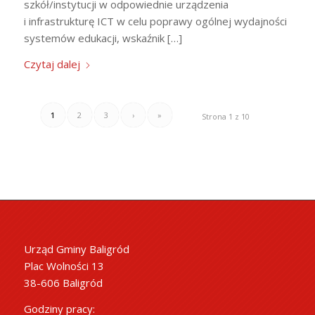
szkół/instytucji w odpowiednie urządzenia
i infrastrukturę ICT w celu poprawy ogólnej wydajności
systemów edukacji, wskaźnik […]
Czytaj dalej
1
2
3
›
»
Strona 1 z 10
Urząd Gminy Baligród
Plac Wolności 13
38-606 Baligród
Godziny pracy: