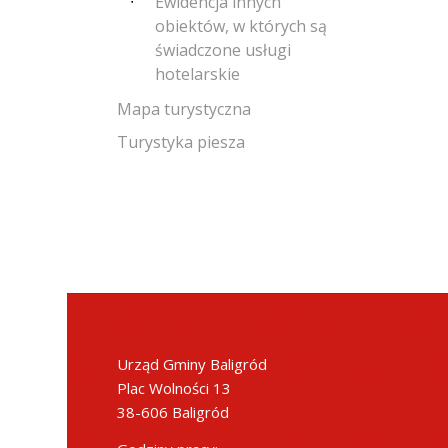
Ewidencja innych
obiektów, w których są
świadczone usługi
hotelarskie
Mapa turystyczna
Turystyka piesza
Urząd Gminy Baligród
Plac Wolności 13
38-606 Baligród