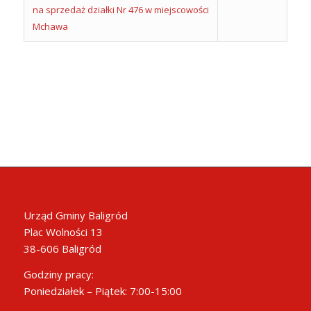
na sprzedaż działki Nr 476 w miejscowości
Mchawa
Urząd Gminy Baligród
Plac Wolności 13
38-606 Baligród
Godziny pracy:
Poniedziałek – Piątek: 7:00-15:00