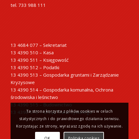
tel. 733 988 111
13 4684 077 – Sekretariat
13 4390 510 – Kasa
13 4390 511 – Księgowość
13 4390 512 – Podatki
13 4390 513 – Gospodarka gruntami i Zarządzanie
Kryzysowe
13 4390 514 – Gospodarka komunalna, Ochrona
środowiska i leśnictwo
13 4390 515 – Budownictwo
Ta strona korzysta z plików cookies w celach
13 4390 516 – Urząd Stanu Cywilnego
statystycznych i do prawidłowego działania serwisu.
Korzystając ze strony, wyrażasz zgodę na ich używanie.
OK
Polityka cookies